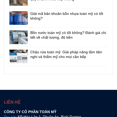
Giải mã băn khoăn bồn nhựa toàn mỹ có tốt
không?
Bồn nước toàn mỹ có tốt không? Đánh giá chi
tiết về chất lượng, độ bền
Chậu rửa toàn mỹ: Giải pháp nâng tầm tiện
nghi và thẩm mỹ cho mọi căn bếp
LIÊN HỆ
CÔNG TY CỔ PHẦN TOÀN MỸ
Trụ sở:
KP Hòa Lân 1, Thuận An, Bình Dương