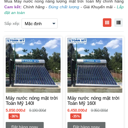
Mua Máy nước nóng năng lượng mặt trời Toàn Mỹ chính hãng
Cam kết:
Chính hãng -
Đúng chất lượng
- Giá Khuyến mãi -
Lắp
đặt an toàn
Sắp xếp:
Máy nước nóng mặt trời
Máy nước nóng mặt trời
Toàn Mỹ 140l
Toàn Mỹ 160l
5.850.000đ
6.450.000đ
9.190.000đ
9.950.000đ
-36%
-35%
Đặt hàng ngay
Đặt hàng ngay