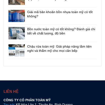
Giải mã băn khoăn bồn nhựa toàn mỹ có tốt
không?
Bồn nước toàn mỹ có tốt không? Đánh giá chi
tiết về chất lượng, độ bền
Chậu rửa toàn mỹ: Giải pháp nâng tầm tiện
nghi và thẩm mỹ cho mọi căn bếp
LIÊN HỆ
CÔNG TY CỔ PHẦN TOÀN MỸ
Trụ sở:
KP Hòa Lân 1, Thuận An, Bình Dương