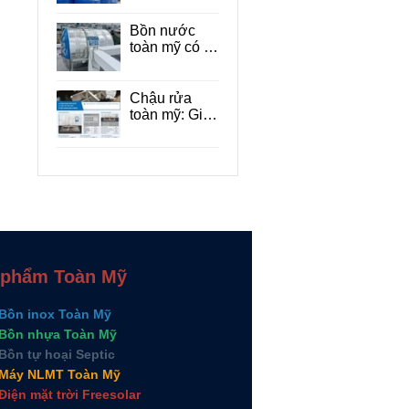
có tốt không?
Bồn nước
toàn mỹ có tốt
không? Đánh
giá chi tiết về
chất lượng,
Chậu rửa
độ bền
toàn mỹ: Giải
pháp nâng
tầm tiện nghi
và thẩm mỹ
cho mọi căn
bếp
 phẩm Toàn Mỹ
Bồn inox Toàn Mỹ
Bồn nhựa Toàn Mỹ
Bồn tự hoại Septic
Máy NLMT Toàn Mỹ
Điện mặt trời Freesolar