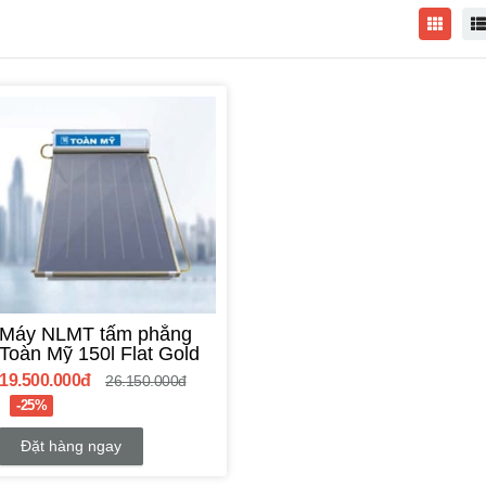
Máy NLMT tấm phẳng
Toàn Mỹ 150l Flat Gold
19.500.000đ
26.150.000đ
-25%
Đặt hàng ngay