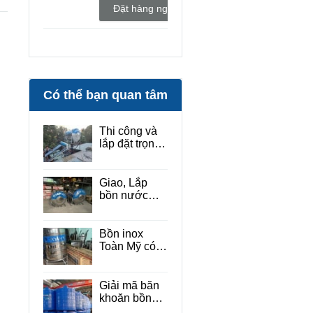
Đặt hàng ngay
Có thể bạn quan tâm
Thi công và
lắp đặt trọn
bộ máy nước
nóng mặt trời
Toàn Mỹ tại
Giao, Lắp
Quận 9
bồn nước
Toàn Mỹ
1000L Thủ
Đức, máy
Bồn inox
năng lượng
Toàn Mỹ có
mặt trời 160L
tốt không?
Góc nhìn để
quyết định
Giải mã băn
mua hay
khoăn bồn
không
nhựa toàn mỹ