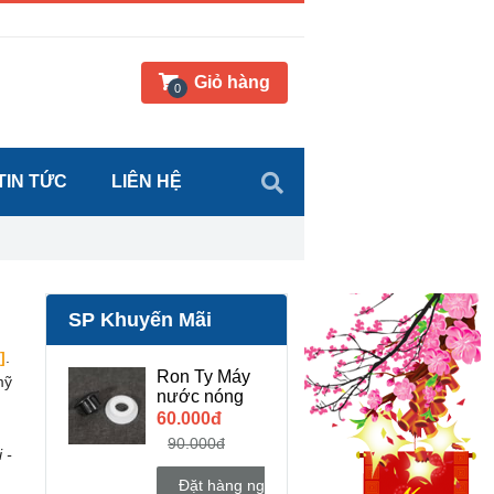
Giỏ hàng
0
TIN TỨC
LIÊN HỆ
SP Khuyến Mãi
]
.
Ron Ty Máy
mỹ
nước nóng
60.000đ
90.000đ
 -
Đặt hàng ngay