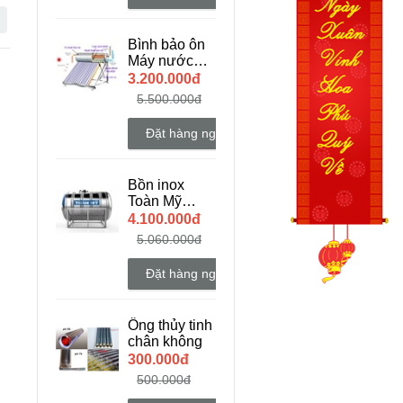
Bình bảo ôn
Máy nước
nóng năng
3.200.000đ
lượng mặt
5.500.000đ
trời
Đặt hàng ngay
Bồn inox
Toàn Mỹ
1000l ngang
4.100.000đ
5.060.000đ
Đặt hàng ngay
Ống thủy tinh
chân không
300.000đ
500.000đ