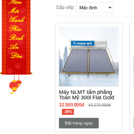
Sắp xếp:
Máy NLMT tấm phẳng
Toàn Mỹ 300l Flat Gold
32.500.000đ
43.270.000đ
-24%
Đặt hàng ngay